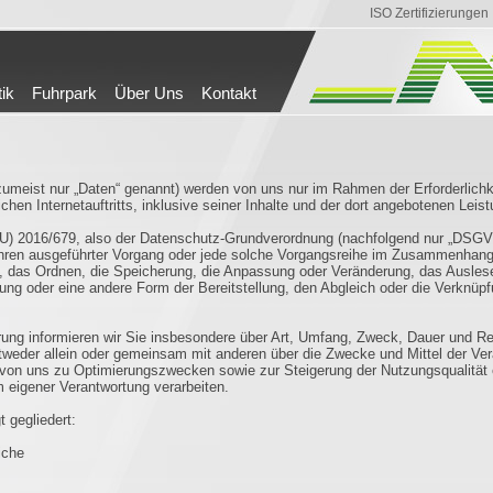
ISO Zertifizierungen
tik
Fuhrpark
Über Uns
Kontakt
meist nur „Daten“ genannt) werden von uns nur im Rahmen der Erforderlichk
chen Internetauftritts, inklusive seiner Inhalte und der dort angebotenen Leist
EU) 2016/679, also der Datenschutz-Grundverordnung (nachfolgend nur „DSGVO“ 
rfahren ausgeführter Vorgang oder jede solche Vorgangsreihe im Zusammenha
n, das Ordnen, die Speicherung, die Anpassung oder Veränderung, das Ausles
tung oder eine andere Form der Bereitstellung, den Abgleich oder die Verknü
ung informieren wir Sie insbesondere über Art, Umfang, Zweck, Dauer und Re
tweder allein oder gemeinsam mit anderen über die Zwecke und Mittel der Ve
ie von uns zu Optimierungszwecken sowie zur Steigerung der Nutzungsqualit
m eigener Verantwortung verarbeiten.
 gegliedert:
iche