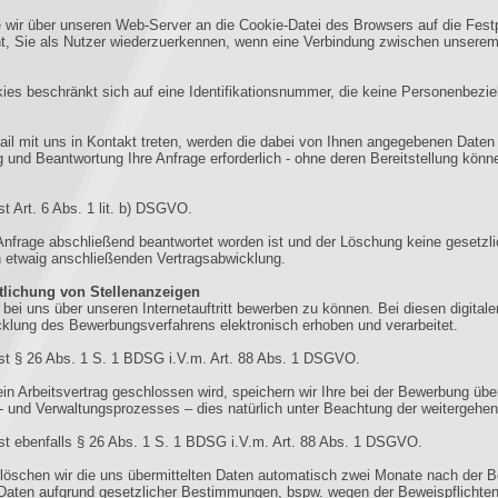
die wir über unseren Web-Server an die Cookie-Datei des Browsers auf die Fest
ht, Sie als Nutzer wiederzuerkennen, wenn eine Verbindung zwischen unser
ies beschränkt sich auf eine Identifikationsnummer, die keine Personenbezieh
ail mit uns in Kontakt treten, werden die dabei von Ihnen angegebenen Daten 
 und Beantwortung Ihre Anfrage erforderlich - ohne deren Bereitstellung können
st Art. 6 Abs. 1 lit. b) DSGVO.
 Anfrage abschließend beantwortet worden ist und der Löschung keine gesetzl
h etwaig anschließenden Vertragsabwicklung.
tlichung von Stellenanzeigen
h bei uns über unseren Internetauftritt bewerben zu können. Bei diesen digit
lung des Bewerbungsverfahrens elektronisch erhoben und verarbeitet.
ist § 26 Abs. 1 S. 1 BDSG i.V.m. Art. 88 Abs. 1 DSGVO.
 Arbeitsvertrag geschlossen wird, speichern wir Ihre bei der Bewerbung über
und Verwaltungsprozesses – dies natürlich unter Beachtung der weitergehend
ist ebenfalls § 26 Abs. 1 S. 1 BDSG i.V.m. Art. 88 Abs. 1 DSGVO.
löschen wir die uns übermittelten Daten automatisch zwei Monate nach der 
e Daten aufgrund gesetzlicher Bestimmungen, bspw. wegen der Beweispflicht