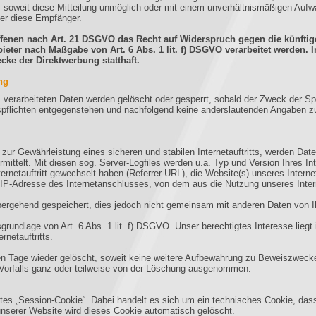
t, soweit diese Mitteilung unmöglich oder mit einem unverhältnismäßigen Au
ber diese Empfänger.
ffenen nach Art. 21 DSGVO das Recht auf Widerspruch gegen die künftige
ieter nach Maßgabe von Art. 6 Abs. 1 lit. f) DSGVO verarbeitet werden. 
ke der Direktwerbung statthaft.
ng
ts verarbeiteten Daten werden gelöscht oder gesperrt, sobald der Zweck der Sp
pflichten entgegenstehen und nachfolgend keine anderslautenden Angaben zu
ur Gewährleistung eines sicheren und stabilen Internetauftritts, werden Date
ittelt. Mit diesen sog. Server-Logfiles werden u.a. Typ und Version Ihres In
ernetauftritt gewechselt haben (Referrer URL), die Website(s) unseres Interne
e IP-Adresse des Internetanschlusses, von dem aus die Nutzung unseres Interne
ergehend gespeichert, dies jedoch nicht gemeinsam mit anderen Daten von I
rundlage von Art. 6 Abs. 1 lit. f) DSGVO. Unser berechtigtes Interesse liegt i
rnetauftritts.
 Tage wieder gelöscht, soweit keine weitere Aufbewahrung zu Beweiszwecken e
 Vorfalls ganz oder teilweise von der Löschung ausgenommen.
s „Session-Cookie“. Dabei handelt es sich um ein technisches Cookie, dass 
unserer Website wird dieses Cookie automatisch gelöscht.